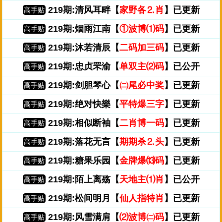
219期:清风耳畔【
家野各⒉肖
】已更新
高手贴
219期:烟雨江南【
①波博⑴码
】已更新
高手贴
219期:沐若清辰【
二码加三码
】已更新
高手贴
219期:忠贞罘渝【
单双主⑵码
】已公开
高手贴
219期:剑胆琴心【
㈡尾必中奖
】已更新
高手贴
219期:绝对快樂【
平特爆三字
】已更新
高手贴
219期:相似断袖【
二肖博一码
】已更新
高手贴
219期:落花无言【
期期杀⒉头
】已更新
高手贴
219期:糖果乐园【
金牌爆⒀码
】已更新
高手贴
219期:陌上离殇【
天地主⑴肖
】已公开
高手贴
219期:松间明月【
仙人指特肖
】已更新
高手贴
219期:风雪满肩【
⑵波博㈡码
】已更新
高手贴