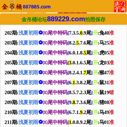
889229.com
金吊桶论坛
拍照保存
202期:
浅夏初雨
⚽
㈤尾中特码
[
7.3.5.
0
.9尾
]
开
:兔40
准
203期:
浅夏初雨
⚽
㈤尾中特码
[
8.2.
5
.7.6尾
]
开
:马25
准
204期:
浅夏初雨
⚽
㈤尾中特码
[
6.0.1.8.
5
尾
]
开
:虎05
准
205期:
浅夏初雨
⚽
㈤尾中特码
[
3
.0.1.6.5尾
]
开
:龙03
准
206期:
浅夏初雨
⚽
㈤尾中特码
[
8.2.4.1.
7
尾
]
开
:猴47
准
207期:
浅夏初雨
⚽
㈤尾中特码
[
6.
1
.3.8.2尾
]
开
:鼠31
准
208期:
浅夏初雨
⚽
㈤尾中特码
[
8.5.7.2.3尾
]
开
:鼠19
错
209期:
浅夏初雨
⚽
㈤尾中特码
[
9.
8
.7.3.6尾
]
开
:猪08
准
210期:
浅夏初雨
⚽
㈤尾中特码
[
6.7.1.
9
.2尾
]
开
:马49
准
211期:
浅夏初雨
⚽
㈤尾中特码
[
1
.0.8.9.2尾
]
开
:马01
准