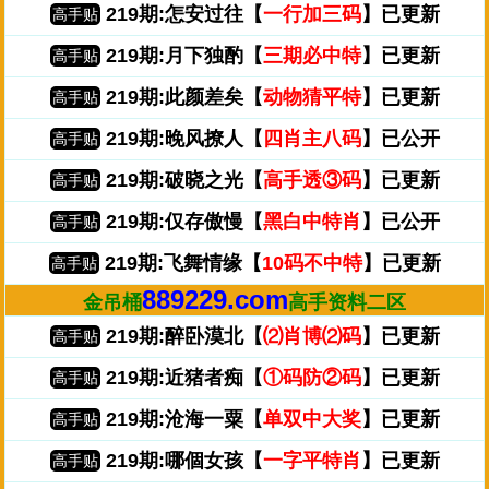
219期:怎安过往【
一行加三码
】已更新
高手贴
219期:‌月下独酌‌【
三期必中特
】已更新
高手贴
219期:此颜差矣【
动物猜平特
】已更新
高手贴
219期:晚风撩人【
四肖主八码
】已公开
高手贴
219期:破晓之光【
高手透③码
】已更新
高手贴
219期:仅存傲慢【
黑白中特肖
】已公开
高手贴
219期:飞舞情缘【
10码不中特
】已更新
高手贴
889229.com
金吊桶
高手资料二区
219期:醉卧漠北【
⑵肖博⑵码
】已更新
高手贴
219期:近猪者痴【
①码防②码
】已更新
高手贴
219期:沧海一粟【
单双中大奖
】已更新
高手贴
219期:哪個女孩【
一字平特肖
】已更新
高手贴