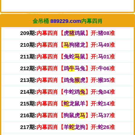
金吊桶
889229.com
内幕四肖
209期:
内幕四肖【
虎
猪
鸡鼠
】开:
猪08
准
210期:
内幕四肖【
马
狗猪龙
】开:
马49
准
211期:
内幕四肖【
兔蛇
马
鼠
】开:
马01
准
212期:
内幕四肖【
鸡
牛
马兔
】开:
牛06
准
213期:
内幕四肖【
鸡兔
猴
虎
】开:
猴35
准
214期:
内幕四肖【
牛蛇鸡
兔
】开:
兔04
准
215期:
内幕四肖【
蛇
龙鼠羊
】开:
蛇14
准
216期:
内幕四肖【
狗鼠虎
马
】开:
马37
准
217期:
内幕四肖【
羊
蛇
龙狗
】开:
蛇26
准