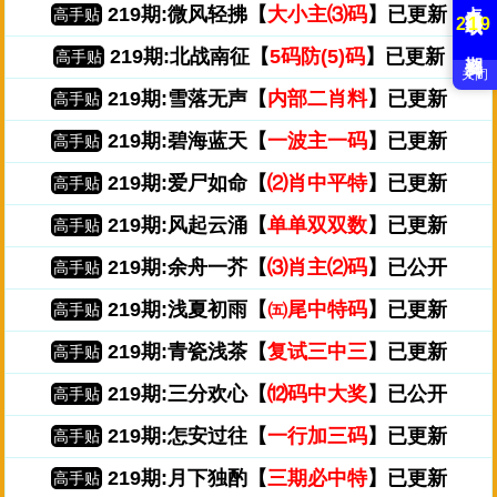
219期:微风轻拂【
大小主⑶码
】已更新
高手贴
219
期资料
219期:北战南征【
5码防(5)码
】已更新
高手贴
关闭
219期:雪落无声‌【
内部二肖料
】已更新
高手贴
219期:碧海蓝天【
一波主一码
】已更新
高手贴
219期:爱尸如命【
⑵肖中平特
】已更新
高手贴
219期:风起云涌【
单单双双数
】已更新
高手贴
219期:余舟一芥【
⑶肖主⑵码
】已公开
高手贴
219期:浅夏初雨【
㈤尾中特码
】已更新
高手贴
219期:青瓷浅茶【
复试三中三
】已更新
高手贴
219期:三分欢心【
⑿码中大奖
】已公开
高手贴
219期:怎安过往【
一行加三码
】已更新
高手贴
219期:‌月下独酌‌【
三期必中特
】已更新
高手贴