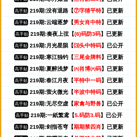
219期:没有退路【
⑦字猜平特
】已更新
高手贴
219期:云端逐梦【
男女肖中特
】已更新
高手贴
219期:奏夜上弦【
(6)码防3码
】已更新
高手贴
219期:月光星陨【
⑶头中特码
】已公开
高手贴
219期:寒江独钓【
三尾金牌料
】已更新
高手贴
219期:夏醉浅梦【
㈥肖博㈥码
】已更新
高手贴
219期:春江月夜【
平特中一码
】已更新
高手贴
219期:萤火微光【
半波中特码
】已更新
高手贴
219期:无尽空虚【
家禽与野兽
】已公开
高手贴
219期:一紙繁鸢【
5.码防3.码
】已公开
高手贴
219期:剑指苍穹【
期期禁四肖
】已更新
高手贴