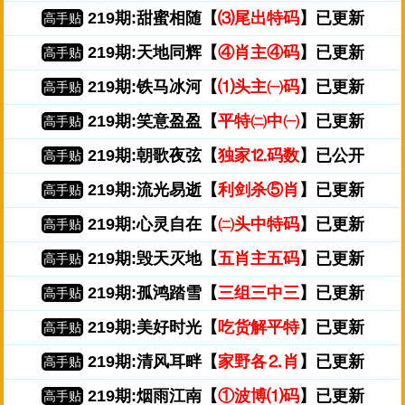
219期:甜蜜相随【
⑶尾出特码
】已更新
高手贴
219期:天地同辉【
④肖主④码
】已更新
高手贴
219期:‌铁马冰河‌【
⑴头主㈠码
】已更新
高手贴
219期:笑意盈盈【
平特㈡中㈠
】已更新
高手贴
219期:朝歌夜弦【
独家⒓码数
】已公开
高手贴
219期:流光易逝‌【
利剑杀⑤肖
】已更新
高手贴
219期:心灵自在【
㈡头中特码
】已更新
高手贴
219期:毁天灭地【
五肖主五码
】已更新
高手贴
219期:‌孤鸿踏雪【
三组三中三
】已更新
高手贴
219期:美好时光【
吃货解平特
】已更新
高手贴
219期:清风耳畔【
家野各⒉肖
】已更新
高手贴
219期:烟雨江南【
①波博⑴码
】已更新
高手贴