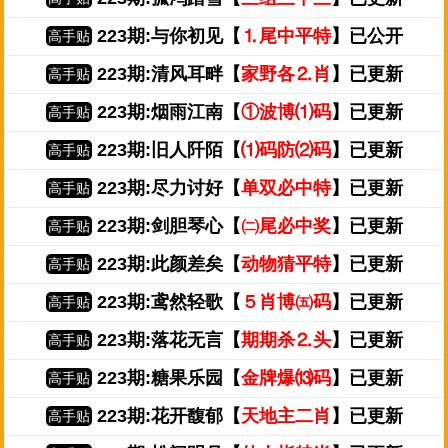
223期:与你初见【
⒈尾中平特
】已公开
高手贴
223期:清风耳畔【
家野各⒉肖
】已更新
高手贴
223期:烟雨江南【
①波博⑴码
】已更新
高手贴
223期:旧人阡陌【
⑴码防⑵码
】已更新
高手贴
223期:尽力讨好【
单双必中特
】已更新
高手贴
223期:剑胆琴心【
㈡尾必中奖
】已更新
高手贴
223期:此颜差矣【
动物猜平特
】已更新
高手贴
223期:鸢然轻歌【
５肖博㈤码
】已更新
高手贴
223期:落花无言【
期期杀⒉头
】已更新
高手贴
223期:糖果乐园【
金牌爆⒀码
】已更新
高手贴
223期:花开馥郁【
天地主二肖
】已更新
高手贴