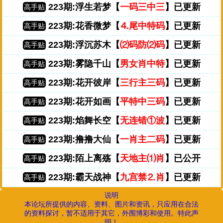
223期:浮生若梦【
一码三中三
】已更新
高手贴
223期:花香微梦【
⒋尾中特码
】已更新
高手贴
223期:浮沉苏木【
⑵码防⑵码
】已更新
高手贴
223期:雾隐千山【
男女肖中特
】已更新
高手贴
223期:花开彼岸【
三行主三码
】已更新
高手贴
223期:花开如画【
平特中三码
】已更新
高手贴
223期:焰舞长空【
无连错①波
】已更新
高手贴
223期:撸撸大仙【
一肖主二码
】已更新
高手贴
223期:陌上离殇【
天地主⑴肖
】已公开
高手贴
223期:霸天战神【
九宫禁⒉肖
】已更新
高手贴
说明
本论坛所提供的内容、资料、图片和资讯，只应用在合法
的资料探讨，暂不适用于其它，外围博彩和使用。特此声
明！