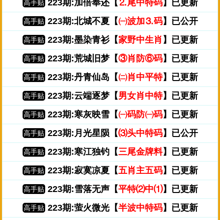
223期:加倍奉还【
⒉尾中特码
】已更新
高手贴
223期:北城不夏【
㈠波加⒊码
】已公开
高手贴
223期:墨染青衫【
家野中生肖
】已更新
高手贴
223期:荒城旧梦【
③肖防⑥码
】已更新
高手贴
223期:丹青仙岛【
㈡肖中平特
】已更新
高手贴
223期:云端逐梦【
男女肖中特
】已更新
高手贴
223期:寒灰映雪【
㈠码防㈠码
】已更新
高手贴
223期:月光星陨【
⑶头中特码
】已公开
高手贴
223期:寒江独钓【
三尾金牌料
】已更新
高手贴
223期:寂寞凉夏【
五肖主五码
】已更新
高手贴
223期:雪落无声【
平特⑵中⑴
】已更新
高手贴
223期:萤火微光【
半波中特码
】已更新
高手贴