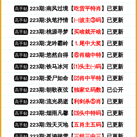
223期:南风过境【
吃货平特肖
】已更新
高手贴
223期:执笔抒情【
㈠波主③码
】已更新
高手贴
223期:桃源寻梦【
买啥就开啥
】已更新
高手贴
223期:龙吟霸岭【
⒈尾中大奖
】已更新
高手贴
223期:悠然自得【
⑥肖稳中特
】已更新
高手贴
223期:‌铁马冰河‌【
⑴头主㈠码
】已更新
高手贴
223期:爱尸如命【
⑵肖中平特
】已更新
高手贴
223期:朝歌夜弦【
独家⒓码数
】已公开
高手贴
223期:流光易逝‌【
利剑杀⑤肖
】已更新
高手贴
223期:烟雨凡馨【
⑶头中特码
】已更新
高手贴
223期:毁天灭地【
五肖主五码
】已更新
高手贴
223期:‌孤鸿踏雪【
三组三中三
】已更新
高手贴