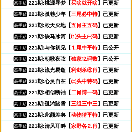
221期:桃源寻梦【
买啥就开啥
】已更新
高手贴
221期:孤巷少年【
三尾必中特
】已更新
高手贴
221期:毁天灭地【
五肖主五码
】已更新
高手贴
221期:‌铁马冰河‌【
⑴头主㈠码
】已更新
高手贴
221期:与你初见【
⒈尾中平特
】已公开
高手贴
221期:朝歌夜弦【
独家⒓码数
】已公开
高手贴
221期:流光易逝‌【
利剑杀⑤肖
】已更新
高手贴
221期:心灵自在【
㈡头中特码
】已更新
高手贴
221期:相似断袖【
二肖博一码
】已更新
高手贴
221期:‌孤鸿踏雪【
三组三中三
】已更新
高手贴
221期:此颜差矣【
动物猜平特
】已更新
高手贴
221期:清风耳畔【
家野各⒉肖
】已更新
高手贴