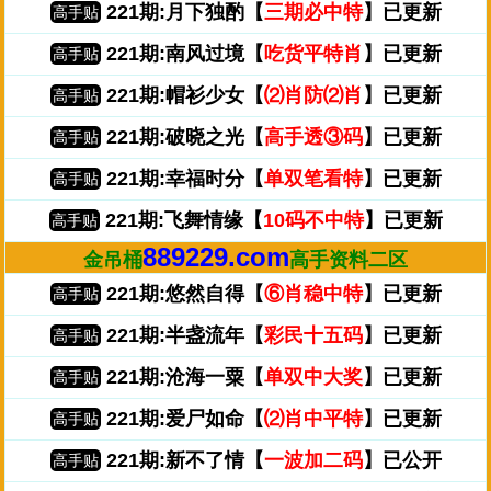
221期:‌月下独酌‌【
三期必中特
】已更新
高手贴
221期:南风过境【
吃货平特肖
】已更新
高手贴
221期:帽衫少女【
⑵肖防⑵肖
】已更新
高手贴
221期:破晓之光【
高手透③码
】已更新
高手贴
221期:幸福时分【
单双笔看特
】已更新
高手贴
221期:飞舞情缘【
10码不中特
】已更新
高手贴
889229.com
金吊桶
高手资料二区
221期:悠然自得【
⑥肖稳中特
】已更新
高手贴
221期:半盏流年【
彩民十五码
】已更新
高手贴
221期:沧海一粟【
单双中大奖
】已更新
高手贴
221期:爱尸如命【
⑵肖中平特
】已更新
高手贴
221期:新不了情【
一波加二码
】已公开
高手贴