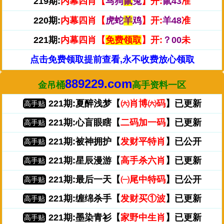
219期:
内幕四肖【
马狗
鼠
兔
】开:
鼠43
准
220期:
内幕四肖【
虎蛇
羊
鸡
】开:
羊48
准
221期:
内幕四肖【
免费领取
】开:
？00
未
点击免费领取提前查看,永不收费放心领取
889229.com
金吊桶
高手资料一区
221期:夏醉浅梦【
㈥肖博㈥码
】已更新
高手贴
221期:心盲眼瞎【
二码加一码
】已更新
高手贴
221期:被神拥护【
发财平特肖
】已公开
高手贴
221期:‌星辰漫游【
高手杀六肖
】已更新
高手贴
221期:最后一天【
㈠尾中特码
】已公开
高手贴
221期:缠绵杀手【
发财买①波
】已更新
高手贴
221期:墨染青衫【
家野中生肖
】已更新
高手贴