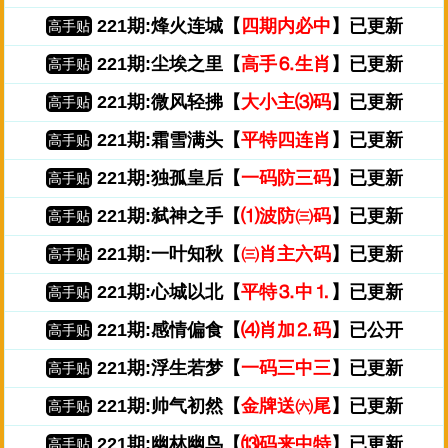
221期:烽火连城【
四期内必中
】已更新
高手贴
221期:尘埃之里【
高手⒍生肖
】已更新
高手贴
221期:微风轻拂【
大小主⑶码
】已更新
高手贴
221期:霜雪满头【
平特四连肖
】已更新
高手贴
221期:独孤皇后【
一码防三码
】已更新
高手贴
221期:弑神之手【
⑴波防㈢码
】已更新
高手贴
221期:一叶知秋【
㈢肖主六码
】已更新
高手贴
221期:心城以北【
平特⒊中⒈
】已更新
高手贴
221期:感情偏食【
⑷肖加⒉码
】已公开
高手贴
221期:浮生若梦【
一码三中三
】已更新
高手贴
221期:帅气初然【
金牌送㈥尾
】已更新
高手贴
221期:幽林幽鸟【
⒀码来中特
】已更新
高手贴