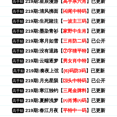
219期:‌星辰漫游【
高手杀六肖
】已更新
高手贴
219期:清风拂面【
⑷尾中特码
】已更新
高手贴
219期:生死賭注【
一波主三码
】已更新
高手贴
219期:墨染青衫【
家野中生肖
】已更新
高手贴
219期:寒月如雪【
三肖防二码
】已公开
高手贴
219期:没有退路【
⑦字猜平特
】已更新
高手贴
219期:云端逐梦【
男女肖中特
】已更新
高手贴
219期:奏夜上弦【
(6)码防3码
】已更新
高手贴
219期:月光星陨【
⑶头中特码
】已公开
高手贴
219期:寒江独钓【
三尾金牌料
】已更新
高手贴
219期:夏醉浅梦【
㈥肖博㈥码
】已更新
高手贴
219期:春江月夜【
平特中一码
】已更新
高手贴