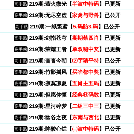
219期:萤火微光【
半波中特码
】已更新
高手贴
219期:无尽空虚【
家禽与野兽
】已公开
高手贴
219期:一紙繁鸢【
5.码防3.码
】已公开
高手贴
219期:剑指苍穹【
期期禁四肖
】已更新
高手贴
219期:荣耀王者【
单双稳中奖
】已更新
高手贴
219期:杳杳今朝【
⑵字猜平特
】已公开
高手贴
219期:竹影摇风【
买啥都中奖
】已更新
高手贴
219期:寂寞凉夏【
五肖主五码
】已更新
高手贴
219期:但愿你懂【
经典⑥码数
】已更新
高手贴
219期:星河碎梦【
二组三中三
】已更新
高手贴
219期:幽谷之夜【
东南与西北
】已更新
高手贴
219期:眸酸心烂【
㈡波中特码
】已公开
高手贴