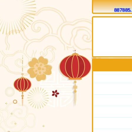
887885