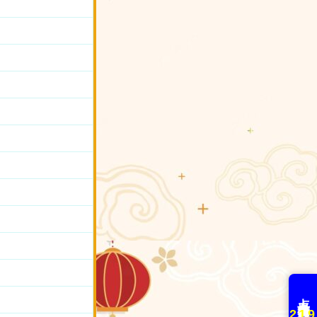
点击免费领取
219