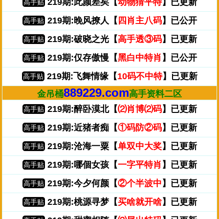
219期:此颜差矣【
动物猜平特
】已更新
高手贴
219期:晚风撩人【
四肖主八码
】已公开
高手贴
219期:破晓之光【
高手透③码
】已更新
高手贴
219期:仅存傲慢【
黑白中特肖
】已公开
高手贴
219期:飞舞情缘【
10码不中特
】已更新
高手贴
889229.com
金吊桶
高手资料二区
219期:醉卧漠北【
⑵肖博⑵码
】已更新
高手贴
219期:近猪者痴【
①码防②码
】已更新
高手贴
219期:沧海一粟【
单双中大奖
】已更新
高手贴
219期:哪個女孩【
一字平特肖
】已更新
高手贴
219期:今夕何颜【
②个半波中
】已更新
高手贴
219期:桃源寻梦【
买啥就开啥
】已更新
高手贴