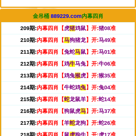
金吊桶
889229.com
内幕四肖
209期:
内幕四肖【
虎
猪
鸡鼠
】开:
猪08
准
210期:
内幕四肖【
马
狗猪龙
】开:
马49
准
211期:
内幕四肖【
兔蛇
马
鼠
】开:
马01
准
212期:
内幕四肖【
鸡
牛
马兔
】开:
牛06
准
213期:
内幕四肖【
鸡兔
猴
虎
】开:
猴35
准
214期:
内幕四肖【
牛蛇鸡
兔
】开:
兔04
准
215期:
内幕四肖【
蛇
龙鼠羊
】开:
蛇14
准
216期:
内幕四肖【
狗鼠虎
马
】开:
马37
准
217期:
内幕四肖【
羊
蛇
龙狗
】开:
蛇26
准
218期:
内幕四肖【
鼠
虎
狗牛
】开:
虎17
准