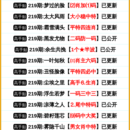
219期:梦过的脸【
⑵肖加⑴码
】已更新
高手贴
219期:太大风雨【
大小稳中特
】已更新
高手贴
219期:霜雪满头【
平特四连肖
】已更新
高手贴
219期:黑发尤物【
二码防一码
】已公开
高手贴
219期:余生共挽【
1个★半波
】已公开
高手贴
219期:一叶知秋【
㈢肖主六码
】已更新
高手贴
219期:丑怪脸像【
平特四必中
】已更新
高手贴
219期:尘埃之里【
高手⒍生肖
】已更新
高手贴
219期:浮生若梦【
一码三中三
】已更新
高手贴
219期:凉薄之人【
⒉尾中特码
】已公开
高手贴
219期:碧籽莲芯【
⑼码中大奖
】已更新
高手贴
219期:雾隐千山【
男女肖中特
】已更新
高手贴