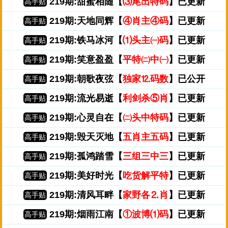
219期:甜蜜相随【
⑶尾出特码
】已更新
高手贴
219期:天地同辉【
④肖主④码
】已更新
高手贴
219期:‌铁马冰河‌【
⑴头主㈠码
】已更新
高手贴
219期:笑意盈盈【
平特㈡中㈠
】已更新
高手贴
219期:朝歌夜弦【
独家⒓码数
】已公开
高手贴
219期:流光易逝‌【
利剑杀⑤肖
】已更新
高手贴
219期:心灵自在【
㈡头中特码
】已更新
高手贴
219期:毁天灭地【
五肖主五码
】已更新
高手贴
219期:‌孤鸿踏雪【
三组三中三
】已更新
高手贴
219期:美好时光【
吃货解平特
】已更新
高手贴
219期:清风耳畔【
家野各⒉肖
】已更新
高手贴
219期:烟雨江南【
①波博⑴码
】已更新
高手贴