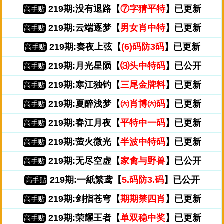
219期:没有退路【
⑦字猜平特
】已更新
高手贴
219期:云端逐梦【
男女肖中特
】已更新
高手贴
219期:奏夜上弦【
(6)码防3码
】已更新
高手贴
219期:月光星陨【
⑶头中特码
】已公开
高手贴
219期:寒江独钓【
三尾金牌料
】已更新
高手贴
219期:夏醉浅梦【
㈥肖博㈥码
】已更新
高手贴
219期:春江月夜【
平特中一码
】已更新
高手贴
219期:萤火微光【
半波中特码
】已更新
高手贴
219期:无尽空虚【
家禽与野兽
】已公开
高手贴
219期:一紙繁鸢【
5.码防3.码
】已公开
高手贴
219期:剑指苍穹【
期期禁四肖
】已更新
高手贴
219期:荣耀王者【
单双稳中奖
】已更新
高手贴