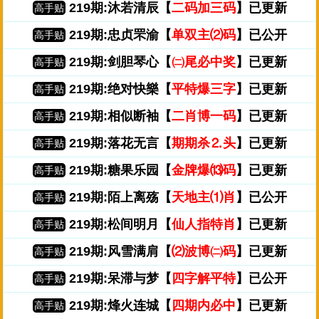
219期:沐若清辰【
二码加三码
】已更新
高手贴
219期:忠贞罘渝【
单双主⑵码
】已公开
高手贴
219期:剑胆琴心【
㈡尾必中奖
】已更新
高手贴
219期:绝对快樂【
平特爆三字
】已更新
高手贴
219期:相似断袖【
二肖博一码
】已更新
高手贴
219期:落花无言【
期期杀⒉头
】已更新
高手贴
219期:糖果乐园【
金牌爆⒀码
】已更新
高手贴
219期:陌上离殇【
天地主⑴肖
】已公开
高手贴
219期:松间明月【
仙人指特肖
】已更新
高手贴
219期:风雪满肩【
⑵波博㈡码
】已更新
高手贴
219期:呆滞与梦【
四字解平特
】已公开
高手贴
219期:烽火连城【
四期内必中
】已更新
高手贴