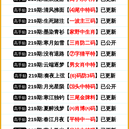
219期:清风拂面【
⑷尾中特码
】已更新
高手贴
219期:生死賭注【
一波主三码
】已更新
高手贴
219期:墨染青衫【
家野中生肖
】已更新
高手贴
219期:寒月如雪【
三肖防二码
】已公开
高手贴
219期:没有退路【
⑦字猜平特
】已更新
高手贴
219期:云端逐梦【
男女肖中特
】已更新
高手贴
219期:奏夜上弦【
(6)码防3码
】已更新
高手贴
219期:月光星陨【
⑶头中特码
】已公开
高手贴
219期:寒江独钓【
三尾金牌料
】已更新
高手贴
219期:夏醉浅梦【
㈥肖博㈥码
】已更新
高手贴
219期:春江月夜【
平特中一码
】已更新
高手贴