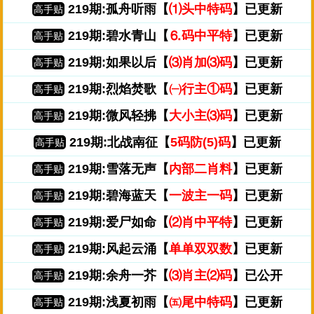
219期:孤舟听雨‌【
⑴头中特码
】已更新
高手贴
219期:碧水青山【
⒍码中平特
】已更新
高手贴
219期:如果以后【
⑶肖加⑶码
】已更新
高手贴
219期:烈焰焚歌【
㈠行主①码
】已更新
高手贴
219期:微风轻拂【
大小主⑶码
】已更新
高手贴
219期:北战南征【
5码防(5)码
】已更新
高手贴
219期:雪落无声‌【
内部二肖料
】已更新
高手贴
219期:碧海蓝天【
一波主一码
】已更新
高手贴
219期:爱尸如命【
⑵肖中平特
】已更新
高手贴
219期:风起云涌【
单单双双数
】已更新
高手贴
219期:余舟一芥【
⑶肖主⑵码
】已公开
高手贴
219期:浅夏初雨【
㈤尾中特码
】已更新
高手贴