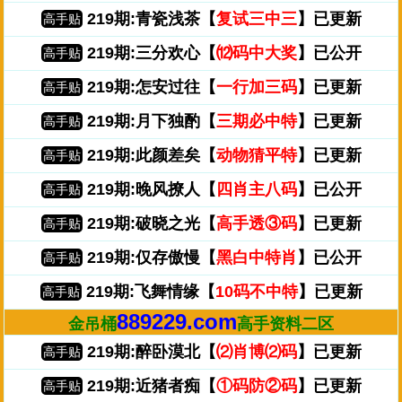
219期:青瓷浅茶【
复试三中三
】已更新
高手贴
219期:三分欢心【
⑿码中大奖
】已公开
高手贴
219期:怎安过往【
一行加三码
】已更新
高手贴
219期:‌月下独酌‌【
三期必中特
】已更新
高手贴
219期:此颜差矣【
动物猜平特
】已更新
高手贴
219期:晚风撩人【
四肖主八码
】已公开
高手贴
219期:破晓之光【
高手透③码
】已更新
高手贴
219期:仅存傲慢【
黑白中特肖
】已公开
高手贴
219期:飞舞情缘【
10码不中特
】已更新
高手贴
889229.com
金吊桶
高手资料二区
219期:醉卧漠北【
⑵肖博⑵码
】已更新
高手贴
219期:近猪者痴【
①码防②码
】已更新
高手贴