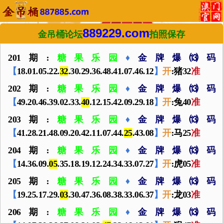
889229.com
金吊桶论坛
拍照保存
201期:
糖果乐园
♦
金牌爆⒀码
【
18.01.05.22.
32
.30.29.36.48.41.07.46.12
】
开
:猪32
准
202期:
糖果乐园
♦
金牌爆⒀码
【
49.20.46.39.02.33.
40
.12.15.42.09.29.18
】
开
:兔40
准
203期:
糖果乐园
♦
金牌爆⒀码
【
41.28.21.48.09.20.42.11.07.44.
25
.43.08
】
开
:马25
准
204期:
糖果乐园
♦
金牌爆⒀码
【
14.36.09.
05
.35.18.19.12.24.34.33.07.27
】
开
:虎05
准
205期:
糖果乐园
♦
金牌爆⒀码
【
19.25.17.29.
03
.30.47.36.08.38.33.06.37
】
开
:龙03
准
206期:
糖果乐园
♦
金牌爆⒀码